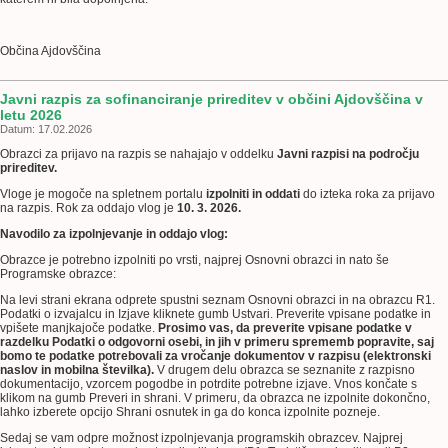
Občina Ajdovščina
Javni razpis za sofinanciranje prireditev v občini Ajdovščina v
letu 2026
Datum: 17.02.2026
Obrazci za prijavo na razpis se nahajajo v oddelku
Javni razpisi na področju
prireditev.
Vloge je mogoče na spletnem portalu
izpolniti in oddati
do izteka roka za prijavo
na razpis. Rok za oddajo vlog je
10. 3. 2026.
Navodilo za izpolnjevanje in oddajo vlog:
Obrazce je potrebno izpolniti po vrsti, najprej Osnovni obrazci in nato še
Programske obrazce:
Na levi strani ekrana odprete spustni seznam Osnovni obrazci in na obrazcu R1.
Podatki o izvajalcu in Izjave kliknete gumb Ustvari. Preverite vpisane podatke in
vpišete manjkajoče podatke.
Prosimo vas, da preverite vpisane podatke v
razdelku Podatki o odgovorni osebi, in jih v primeru sprememb popravite, saj
bomo te podatke potrebovali za vročanje dokumentov v razpisu (elektronski
naslov in mobilna številka).
V drugem delu obrazca se seznanite z razpisno
dokumentacijo, vzorcem pogodbe in potrdite potrebne izjave. Vnos končate s
klikom na gumb Preveri in shrani. V primeru, da obrazca ne izpolnite dokončno,
lahko izberete opcijo Shrani osnutek in ga do konca izpolnite pozneje.
Sedaj se vam odpre možnost izpolnjevanja programskih obrazcev. Najprej