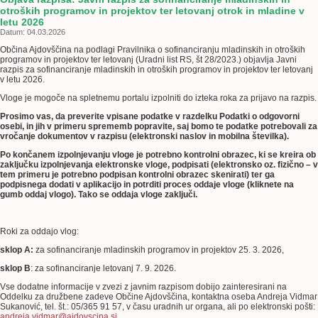
otroških programov in projektov ter letovanj otrok in mladine v
letu 2026
Datum: 04.03.2026
Občina Ajdovščina na podlagi Pravilnika o sofinanciranju mladinskih in otroških
programov in projektov ter letovanj (Uradni list RS, št 28/2023.) objavlja Javni
razpis za sofinanciranje mladinskih in otroških programov in projektov ter letovanj
v letu 2026.
Vloge je mogoče na spletnemu portalu izpolniti do izteka roka za prijavo na razpis.
Prosimo vas, da preverite vpisane podatke v razdelku Podatki o odgovorni
osebi, in jih v primeru sprememb popravite, saj bomo te podatke potrebovali za
vročanje dokumentov v razpisu (elektronski naslov in mobilna številka).
Po končanem izpolnjevanju vloge je potrebno kontrolni obrazec, ki se kreira ob
zaključku izpolnjevanja elektronske vloge, podpisati (elektronsko oz. fizično – v
tem primeru je potrebno podpisan kontrolni obrazec skenirati) ter ga
podpisnega dodati v aplikacijo in potrditi proces oddaje vloge (kliknete na
gumb oddaj vlogo). Tako se oddaja vloge zaključi.
Roki za oddajo vlog:
sklop A:
za sofinanciranje mladinskih programov in projektov 25. 3. 2026,
sklop B
: za sofinanciranje letovanj 7. 9. 2026.
Vse dodatne informacije v zvezi z javnim razpisom dobijo zainteresirani na
Oddelku za družbene zadeve Občine Ajdovščina, kontaktna oseba Andreja Vidmar
Sukanović, tel. št.: 05/365 91 57, v času uradnih ur organa, ali po elektronski pošti:
andreja.vidmar@ajdovscina.si
.