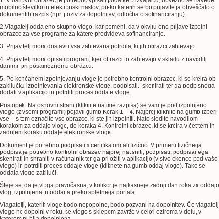
1. V osnovni obrazec je potrebno vpisati podatke o izvajalcu, obvezno se navede
mobilno številko in elektronski naslov, preko katerih se bo prijavitelja obveščalo o
dokumentih razpis (npr. poziv za dopolnitev, odločba o sofinanciranju).
2.Vlagatelj odda eno skupno vlogo, kar pomeni, da v okviru ene prijave izpolni
obrazce za vse programe za katere predvideva sofinanciranje.
3. Prijavitelj mora dostaviti vsa zahtevana potrdila, ki jih obrazci zahtevajo.
4.
Prijavitelj mora opisati program, kjer obrazci to zahtevajo v skladu z navodili
danimi pri posameznemu obrazcu.
5.
Po končanem izpolnjevanju vloge je potrebno kontrolni obrazec, ki se kreira ob
zaključku izpolnjevanja elektronske vloge, podpisati, skenirati ter ga podpisnega
dodati v aplikacijo in potrditi proces oddaje vloge.
Postopek: Na osnovni strani (kliknite na ime razpisa) se vam je pod izpolnjeno
vlogo (z vsemi programi) pojavil gumb Korak 1 – 4. Najprej kliknite na gumb Izberi
vse – s tem označite vse obrazce, ki ste jih izpolnili. Nato sledite navodilom –
korakom za oddajo vloge, do koraka 4. Kontrolni obrazec, ki se kreira v četrtem in
zadnjem koraku oddaje elektronske vloge
Dokument je potrebno podpisati s certifikatom ali fizično. V primeru fizičnega
podpisa je potrebno kontrolni obrazec najprej natisniti, podpisati, podpisanega
skenirati in shraniti v računalnik ter ga priložiti v aplikacijo (v sivo okence pod vašo
vlogo) in potrditi proces oddaje vloge (kliknete na gumb oddaj vlogo). Tako se
oddaja vloge zaključi.
Šteje se, da je vloga pravočasna, v kolikor je najkasneje zadnji dan roka za oddajo
vlog, izpolnjena in oddana preko spletnega portala.
Vlagatelji, katerih vloge bodo nepopolne, bodo pozvani na dopolnitev. Če vlagatelj
vloge ne dopolni v roku, se vlogo s sklepom zavrže v celoti oziroma v delu, v
katerem ni bila dopolnjena.