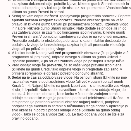
z razpisno dokumentacijo, potrdite izjave, kliknete gumb Shrani osnutek in
nato dodate prilogo, v kolikor je še niste oz. so spremembe. Vnos končate s
klikom na gumb Preveri in shrani.
Sedaj se vam odpre možnost izpolnjevanja programskih obrazcev. Odprete
spustni seznam
Programski obrazci
. Izberete obrazec glede na vašo
prijavo, in kliknete gumb Ustvari pri posameznem obrazcu. Izpolnite vlogo
in najprej kliknete gumb Shrani osnutek. Nato dodate še priloge, ki jih od
vas zahteva vloga, in zatem, po končanem izpolnjevanju, kliknete gumb
Preveri in shrani. V pomoč pri izpolnjevanju vlog je na voljo tudi možnost:
Prenesite podatke iz obstoječega obrazca, s katerim lahko dostopate do
podatkov iz vloge iz lanskoletnega razpisa in jih ali prenesete v letošnjo
vlogo ali pa prikažete poleg vloge.
V kolikor boste izpolnjevali
več programskih obrazcev
(če prijavljate več
programov ali projektov), odprete novega s klikom na gumb Ustvari in
izpolnite podatke, ki jih od vas zahteva vloga po postopku iz tretje točke.
Pred oddajo vloge
še preverite
, če so vaše vloge pravilno izpolnjene.
(kliknete na gumb Uredi, tako odprete vlogo in pregledate zapisano, v
primeru sprememb je obrazec potrebno ponovno shraniti).
Sedaj pa je čas za oddajo vaše vloge
. Na osnovni strani (kliknite na ime
razpisa) se vam je pod izpolnjeno vlogo (ali več vlogami) pojavil gumb
Korak 1 – 4. Najprej kliknite na gumb Izberi vse – s tem označite vse vloge,
ki ste jih izpolnili. Nato sledite navodilom – korakom za oddajo vloge, do
koraka 4. Kontrolni obrazec, ki se kreira v četrtem in zadnjem koraku
oddaje elektronske vloge, je potrebno podpisati (elektronsko ali fizično – v
tem primeru je potrebno kontrolni obrazec najprej natisniti, podpisati,
podpisanega skenirati in shraniti v računalnik) ter ga dodati v aplikacijo (v
sivo okence) in potrditi proces oddaje vloge (kliknete na gumb oddaj
vlogo). Tako se oddaja vloge zaključi. Le tako oddana vloga se šteje za
pravilno oddano.