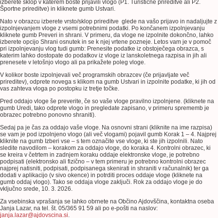
izberete sklop v katerem boste prijavili vlogo (P1. Turistične prireditve ali P2.
Športne prireditve) in kliknete gumb Ustvari.
Nato v obrazcu izberete vrsto/sklop prireditve glede na vašo prijavo in nadaljujte z
izpolnjevanjem vloge z vsemi potrebnimi podatki. Po končanem izpolnjevanju
kliknete gumb Preveri in shrani. V primeru, da vloge ne izpolnite dokončno, lahko
izberete opcijo Shrani osnutek in se k njej vrtene pozneje. Letos vam je v pomoč
pri izpolnjevanju vlog tudi gumb: Prenesite podatke iz obstoječega obrazca, s
katerim lahko dostopate do podatkov iz vloge iz lanskoletnega razpisa in jih ali
prenesete v letošnjo vlogo ali pa prikažete poleg vloge.
V kolikor boste izpolnjevali več programskih obrazcev (če prijavljate več
prireditev), odprete novega s klikom na gumb Ustvari in izpolnite podatke, ki jih od
vas zahteva vloga po postopku iz tretje točke.
Pred oddajo vloge še preverite, če so vaše vloge pravilno izpolnjene. (kliknete na
gumb Uredi, tako odprete vlogo in pregledate zapisano, v primeru sprememb je
obrazec potrebno ponovno shraniti).
Sedaj pa je čas za oddajo vaše vloge. Na osnovni strani (kliknite na ime razpisa)
se vam je pod izpolnjeno vlogo (ali več vlogami) pojavil gumb Korak 1 – 4. Najprej
kliknite na gumb Izberi vse – s tem označite vse vloge, ki ste jih izpolnili. Nato
sledite navodilom – korakom za oddajo vloge, do koraka 4. Kontrolni obrazec, ki
se kreira v četrtem in zadnjem koraku oddaje elektronske vloge, je potrebno
podpisati (elektronsko ali fizično – v tem primeru je potrebno kontrolni obrazec
najprej natisniti, podpisati, podpisanega skenirati in shraniti v računalnik) ter ga
dodati v aplikacijo (v sivo okence) in potrditi proces oddaje vloge (kliknete na
gumb oddaj vlogo). Tako se oddaja vloge zaključi. Rok za oddajo vloge je do
vključno srede, 10. 3. 2026.
Za vsebinska vprašanja se lahko obrnete na Občino Ajdovščina, kontaktna oseba
Janja Lazar, na tel. št. 05/365 91 59 ali po e-pošti na naslov:
janja.lazar@ajdovscina.si
.