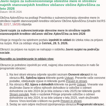
Javni razpis za subvencioniranje obrestne mere in stroškov
najetih stanovanjskih kreditov občanov občine Ajdovščina za
leto 2026
Datum: 08.05.2026
Občina Ajdovščina na podlagi Pravilnika o subvencioniranju obrestne mere in
stroškov najetih stanovanjskih kreditov občanov Občine Ajdovščina (Uradni list RS
št.
22/17
,
16/19
) objavlja
Javni razpis za subvencioniranje obrestne mere in stroškov najetih
stanovanjskih kreditov občanov občine Ajdovščina za leto 2026
Vloge je mogoče na spletnem portalu
izpolniti in oddati
do izteka roka za prijavo
na razpis. Rok za oddajo vlog je
četrtek, 28. 5. 2026.
Obrazci za prijavo na razpis se nahajajo v oddelku
Javni razpisi na področju
sociale
.
Navodilo za izpolnjevanje in oddajo vlog:
Obrazce je potrebno izpolniti po vrsti, najprej oba osnovna obrazca in nato še
programski obrazec:
Na levi strani ekrana odprete spustni seznam
Osnovni obrazci
in na
obrazcu
R1. Splošna izjava
kliknete gumb
Ustvari
. Preverite vaše osnovne
podatke, obkljukajte izjave in kliknete gumb
Preveri in shrani
.
Na obrazcu
R2. Izjava o dohodkih
kliknete na gumb
Ustvari
. Vnesete vse
družinske člane in višino njihovih dohodkov iz odločbe o odmeri
dohodnine za leto 2024 (ki je bila izdana v letu 2025) ter kliknete gumb
Shrani osnutek
. Nato v razdelek Priloge pripnete odločbe o odmeri
dohodnine za leto 2024, ki so bile izdane v letu 2025, vseh družinskih
članov. Vnos končate s klikom na gumb
Preveri in shrani
.
Sedaj se vam odpre možnost izpolnjevanja obrazca
Programski obrazec
.