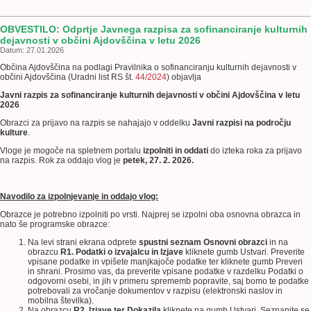
OBVESTILO: Odprtje Javnega razpisa za sofinanciranje kulturnih
dejavnosti v občini Ajdovščina v letu 2026
Datum: 27.01.2026
Občina Ajdovščina na podlagi Pravilnika o sofinanciranju kulturnih dejavnosti v
občini Ajdovščina (Uradni list RS št.
44/2024
) objavlja
Javni razpis za sofinanciranje kulturnih dejavnosti v občini Ajdovščina v letu
2026
Obrazci za prijavo na razpis se nahajajo v oddelku
Javni razpisi na področju
kulture
.
Vloge je mogoče na spletnem portalu
izpolniti in oddati
do izteka roka za prijavo
na razpis. Rok za oddajo vlog je
petek, 27. 2. 2026.
Navodilo za izpolnjevanje in oddajo vlog:
Obrazce je potrebno izpolniti po vrsti. Najprej se izpolni oba osnovna obrazca in
nato še programske obrazce:
Na levi strani ekrana odprete
spustni seznam
Osnovni obrazci
in na
obrazcu
R1. Podatki o izvajalcu in Izjave
kliknete gumb Ustvari. Preverite
vpisane podatke in vpišete manjkajoče podatke ter kliknete gumb Preveri
in shrani. Prosimo vas, da preverite vpisane podatke v razdelku Podatki o
odgovorni osebi, in jih v primeru sprememb popravite, saj bomo te podatke
potrebovali za vročanje dokumentov v razpisu (elektronski naslov in
mobilna številka).
Na obrazcu
R2. Izjave ter Dokazila
kliknete na gumb Ustvari. Seznanite se