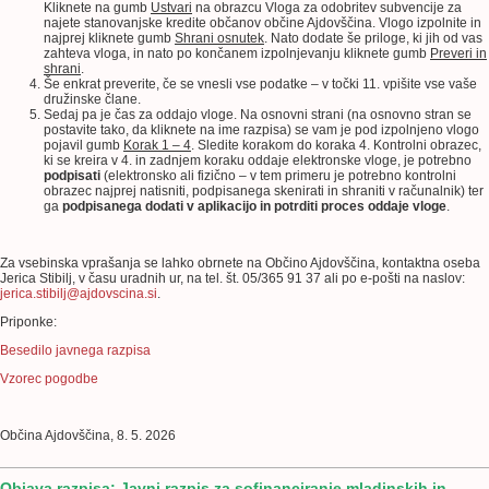
Kliknete na gumb
Ustvari
na obrazcu Vloga za odobritev subvencije za
najete stanovanjske kredite občanov občine Ajdovščina. Vlogo izpolnite in
najprej kliknete gumb
Shrani osnutek
. Nato dodate še priloge, ki jih od vas
zahteva vloga, in nato po končanem izpolnjevanju kliknete gumb
Preveri in
shrani
.
Še enkrat preverite, če se vnesli vse podatke – v točki 11. vpišite vse vaše
družinske člane.
Sedaj pa je čas za oddajo vloge. Na osnovni strani (na osnovno stran se
postavite tako, da kliknete na ime razpisa) se vam je pod izpolnjeno vlogo
pojavil gumb
Korak 1 – 4
. Sledite korakom do koraka 4. Kontrolni obrazec,
ki se kreira v 4. in zadnjem koraku oddaje elektronske vloge, je potrebno
podpisati
(elektronsko ali fizično – v tem primeru je potrebno kontrolni
obrazec najprej natisniti, podpisanega skenirati in shraniti v računalnik) ter
ga
podpisanega dodati v aplikacijo in potrditi proces oddaje vloge
.
Za vsebinska vprašanja se lahko obrnete na Občino Ajdovščina, kontaktna oseba
Jerica Stibilj, v času uradnih ur, na tel. št. 05/365 91 37 ali po e-pošti na naslov:
jerica.stibilj@ajdovscina.si
.
Priponke:
Besedilo javnega razpisa
Vzorec pogodbe
Občina Ajdovščina, 8. 5. 2026
Objava razpisa: Javni razpis za sofinanciranje mladinskih in