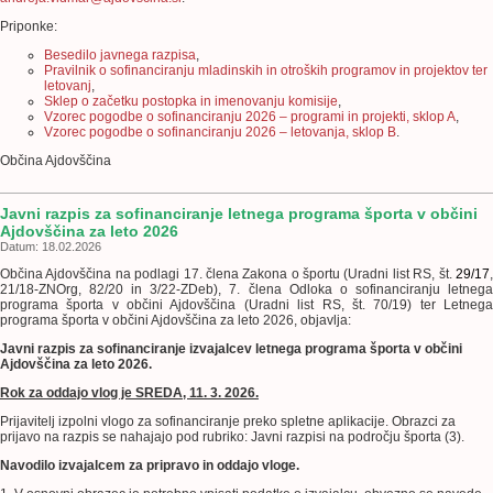
Priponke:
Besedilo javnega razpisa
,
Pravilnik o sofinanciranju mladinskih in otroških programov in projektov ter
letovanj
,
Sklep o začetku postopka in imenovanju komisije
,
Vzorec pogodbe o sofinanciranju 2026 – programi in projekti, sklop A
,
Vzorec pogodbe o sofinanciranju 2026 – letovanja, sklop B
.
Občina Ajdovščina
Javni razpis za sofinanciranje letnega programa športa v občini
Ajdovščina za leto 2026
Datum: 18.02.2026
Občina Ajdovščina na podlagi 17. člena Zakona o športu (Uradni list RS, št.
29/17
21/18-ZNOrg, 82/20 in 3/22-ZDeb), 7. člena Odloka o sofinanciranju letnega
programa športa v občini Ajdovščina (Uradni list RS, št. 70/19) ter Letnega
programa športa v občini Ajdovščina za leto 2026, objavlja:
Javni razpis za sofinanciranje izvajalcev letnega programa športa v občini
Ajdovščina za leto 2026.
Rok za oddajo vlog je SREDA, 11. 3. 2026.
Prijavitelj izpolni vlogo za sofinanciranje preko spletne aplikacije. Obrazci za
prijavo na razpis se nahajajo pod rubriko: Javni razpisi na področju športa (3).
Navodilo izvajalcem za pripravo in oddajo vloge.